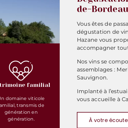
de-Bordeau
Vous êtes de passa
dégustation de vi
Hazane vous propo
accompagner toute
Nos vins se compo
assemblages : Merl
Sauvignon.
trimoine familial
Implanté à l’estu
n domaine viticole
vous accueille à C
familial, transmis de
génération en
génération.
À votre écoute