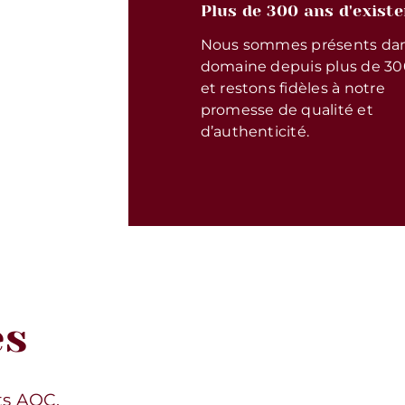
Plus de 300 ans d'exist
Nous sommes présents dan
domaine depuis plus de 30
et restons fidèles à notre
promesse de qualité et
d’authenticité.
es
ts AOC.